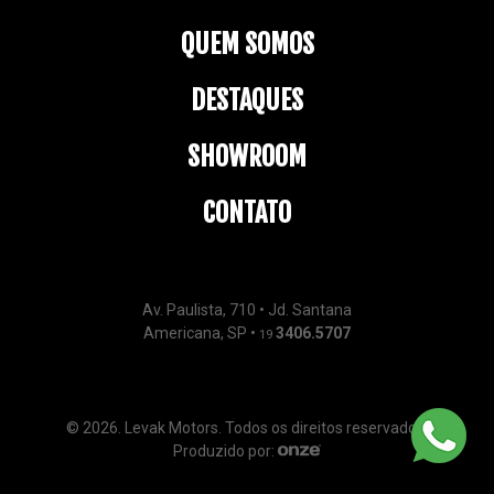
QUEM SOMOS
DESTAQUES
SHOWROOM
CONTATO
Av. Paulista, 710 • Jd. Santana
Americana, SP •
3406.5707
19
© 2026. Levak Motors. Todos os direitos reservados.
Produzido por: