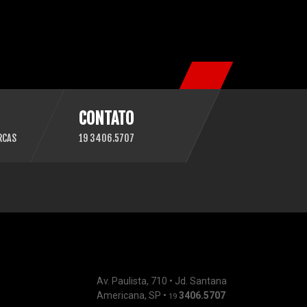
CONTATO
RCAS
19 3406.5707
Av. Paulista, 710 • Jd. Santana
Americana, SP •
3406.5707
19