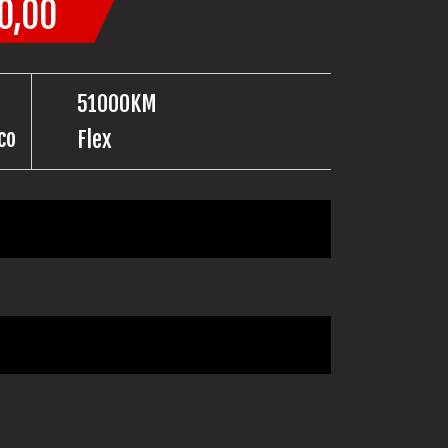
0,00
51000KM
co
Flex