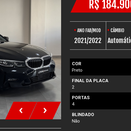
R$ 184.90
ANO FAB/MOD
CÂMBIO
2021/2022
Automáti
COR
Preto
FINAL DA PLACA
2
PORTAS
4
‹
›
BLINDADO
Não