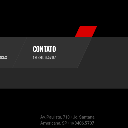
CONTATO
RCAS
19 3406.5707
Av. Paulista, 710 • Jd. Santana
Americana, SP •
3406.5707
19